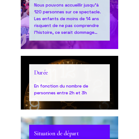
Nous pouvons accueillir jusqu’à
120 personnes sur ce spectacle.
Les enfants de moins de 14 ans
risquent de ne pas comprendre
l’histoire, ce serait dommage…
Durée
En fonction du nombre de
personnes entre 2h et 3h
Situation de départ