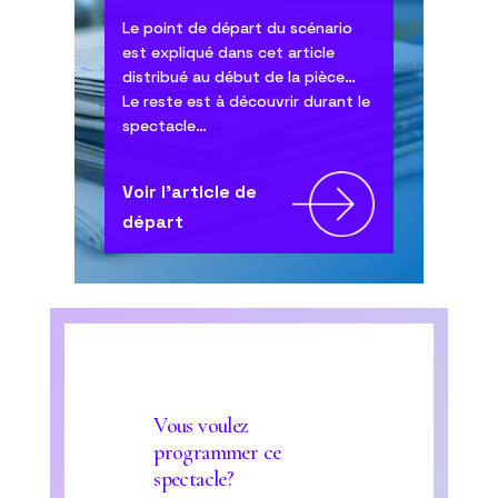
Le point de départ du scénario
est expliqué dans cet article
distribué au début de la pièce…
Le reste est à découvrir durant le
spectacle…
Voir l'article de
départ
Vous voulez
programmer ce
spectacle?