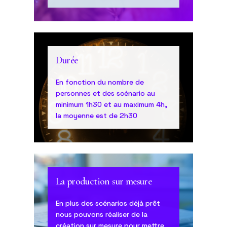
Durée
En fonction du nombre de
personnes et des scénario au
minimum 1h30 et au maximum 4h,
la moyenne est de 2h30
La production sur mesure
En plus des scénarios déjà prêt
nous pouvons réaliser de la
création sur mesure pour mettre