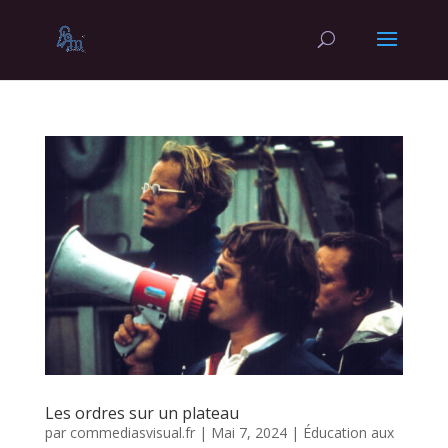
Les ordres sur un plateau
par
commediasvisual.fr
|
Mai 7, 2024
|
Éducation aux