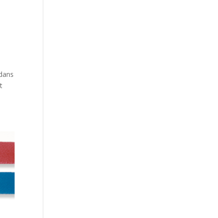
 dans
t