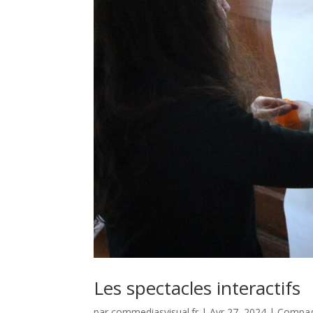
Les spectacles interactifs
par
commediasvisual.fr
|
Avr 27, 2024
|
Compag