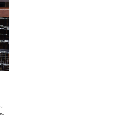
 se
...